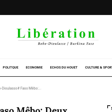
POLITQUE
ECONOMIE
ECHOS DU HOUET
CULTURE & SPOR
-Dioulasso# Faso Mêbo:…
aso Mêbo: Deux