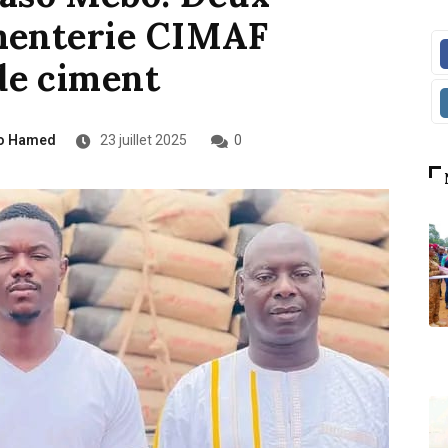
imenterie CIMAF
de ciment
o Hamed
23 juillet 2025
0