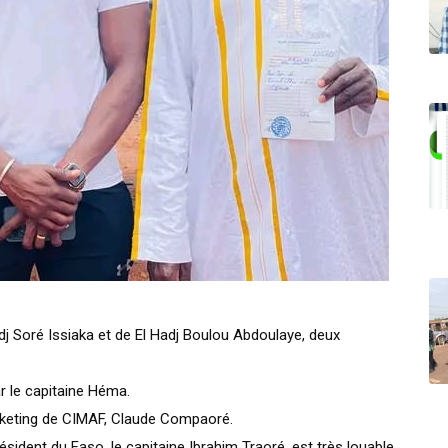
adj Soré Issiaka et de El Hadj Boulou Abdoulaye, deux
r le capitaine Héma.
rketing de CIMAF, Claude Compaoré.
président du Faso, le capitaine Ibrahim Traoré, est très louable.