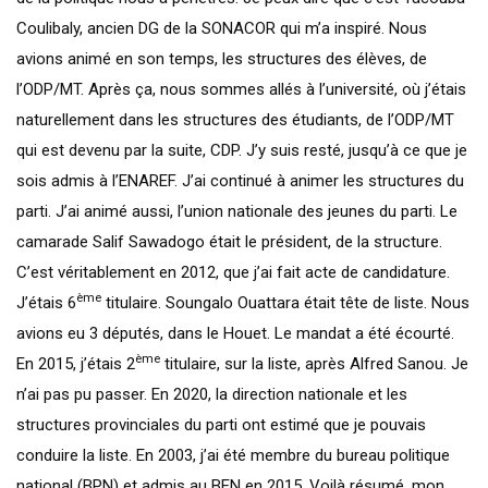
Coulibaly, ancien DG de la SONACOR qui m’a inspiré. Nous
avions animé en son temps, les structures des élèves, de
l’ODP/MT. Après ça, nous sommes allés à l’université, où j’étais
naturellement dans les structures des étudiants, de l’ODP/MT
qui est devenu par la suite, CDP. J’y suis resté, jusqu’à ce que je
sois admis à l’ENAREF. J’ai continué à animer les structures du
parti. J’ai animé aussi, l’union nationale des jeunes du parti. Le
camarade Salif Sawadogo était le président, de la structure.
C’est véritablement en 2012, que j’ai fait acte de candidature.
ème
J’étais 6
titulaire. Soungalo Ouattara était tête de liste. Nous
avions eu 3 députés, dans le Houet. Le mandat a été écourté.
ème
En 2015, j’étais 2
titulaire, sur la liste, après Alfred Sanou. Je
n’ai pas pu passer. En 2020, la direction nationale et les
structures provinciales du parti ont estimé que je pouvais
conduire la liste. En 2003, j’ai été membre du bureau politique
national (BPN) et admis au BEN en 2015. Voilà résumé, mon