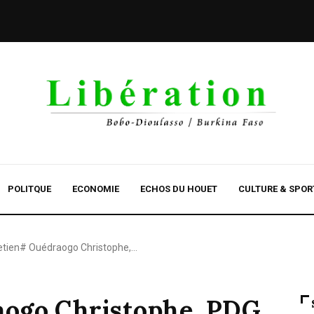
POLITQUE
ECONOMIE
ECHOS DU HOUET
CULTURE & SPOR
etien# Ouédraogo Christophe,…
aogo Christophe, PDG