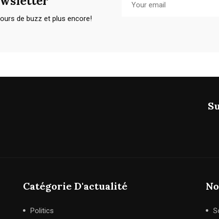
wsletter
cours de buzz et plus encore!
Su
Catégorie D'actualité
No
Politics
S