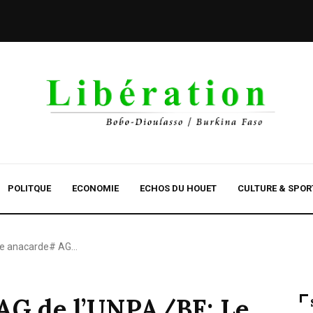
POLITQUE
ECONOMIE
ECHOS DU HOUET
CULTURE & SPOR
ère anacarde# AG…
 AG de l’UNPA/BF: Le